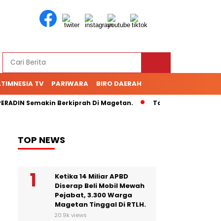
TIMNESIA TV
PARIWARA
BIRO DAERAH
ADIN Semakin Berkiprah Di Magetan.
Tak Kunjung Bayar Hut
TOP NEWS
Ketika 14 Miliar APBD
Diserap Beli Mobil Mewah
Pejabat, 3.300 Warga
Magetan Tinggal Di RTLH.
20.9k views