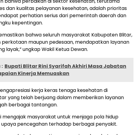
n bahwa perbaikan di sektor kesehatan, terutama
es dan kualitas pelayanan kesehatan, adalah prioritas
ndapat perhatian serius dari pemerintah daerah dan
ngku kepentingan.
memastikan bahwa seluruh masyarakat Kabupaten Blitar,
yah perkotaan maupun pedesaan, mendapatkan layanan
g layak,” ungkap Wakil Ketua Dewan.
:
Bupati Blitar Rini Syarifah Akhiri Masa Jabatan
paian Kinerja Memuaskan
ngapresiasi kerja keras tenaga kesehatan di
itar yang telah berjuang dalam memberikan layanan
ngah berbagai tantangan.
i mengajak masyarakat untuk menjaga pola hidup
i upaya pencegahan terhadap berbagai penyakit.