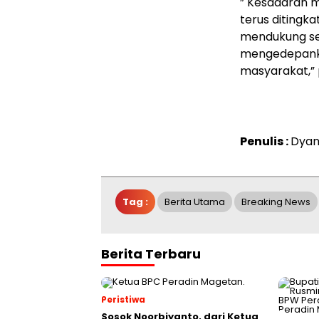
” Kesadaran 
terus ditingka
mendukung s
mengedepanka
masyarakat,” 
Penulis :
Dyan
Tag :
Berita Utama
Breaking News
Berita Terbaru
Peristiwa
Sosok Noorbiyanto, dari Ketua