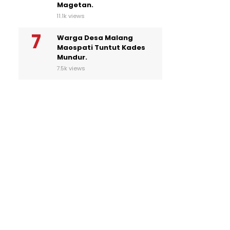
Magetan.
11.1k views
Warga Desa Malang
Maospati Tuntut Kades
Mundur.
7.5k views