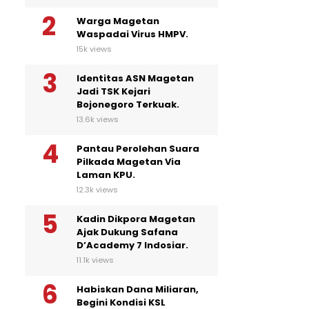
Warga Magetan
Waspadai Virus HMPV.
15k views
Identitas ASN Magetan
Jadi TSK Kejari
Bojonegoro Terkuak.
13.6k views
Pantau Perolehan Suara
Pilkada Magetan Via
Laman KPU.
12.3k views
Kadin Dikpora Magetan
Ajak Dukung Safana
D’Academy 7 Indosiar.
11.1k views
Habiskan Dana Miliaran,
Begini Kondisi KSL