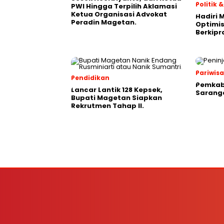
Politik
PWI Hingga Terpilih Aklamasi
Ketua Organisasi Advokat
Hadiri 
Peradin Magetan.
Optimis
Berkipr
Pariwis
Pendidikan
Pemkab
Lancar Lantik 128 Kepsek,
Saranga
Bupati Magetan Siapkan
Rekrutmen Tahap II.