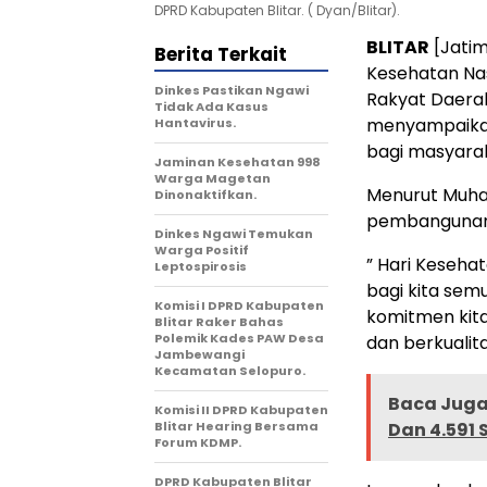
DPRD Kabupaten Blitar. ( Dyan/Blitar).
BLITAR
[Jatim
Berita Terkait
Kesehatan Nas
Dinkes Pastikan Ngawi
Rakyat Daera
Tidak Ada Kasus
menyampaikan
Hantavirus.
bagi masyara
Jaminan Kesehatan 998
Warga Magetan
Menurut Muha
Dinonaktifkan.
pembangunan 
Dinkes Ngawi Temukan
Warga Positif
” Hari Keseha
Leptospirosis
bagi kita se
Komisi I DPRD Kabupaten
komitmen kit
Blitar Raker Bahas
Polemik Kades PAW Desa
dan berkualitas
Jambewangi
Kecamatan Selopuro.
Baca Juga 
Komisi II DPRD Kabupaten
Blitar Hearing Bersama
Dan 4.591 
Forum KDMP.
DPRD Kabupaten Blitar