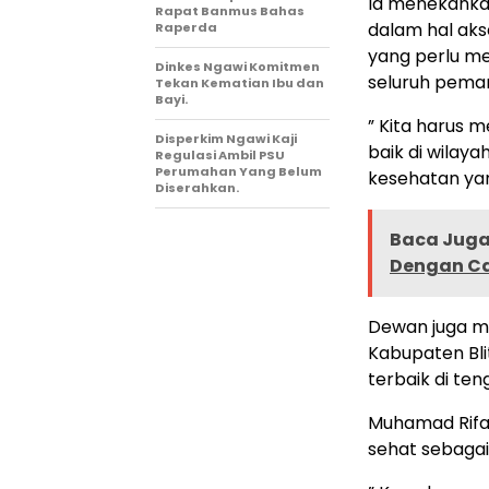
Ia menekanka
Rapat Banmus Bahas
dalam hal aks
Raperda
yang perlu me
Dinkes Ngawi Komitmen
seluruh pema
Tekan Kematian Ibu dan
Bayi.
” Kita harus 
Disperkim Ngawi Kaji
baik di wila
Regulasi Ambil PSU
Perumahan Yang Belum
kesehatan yan
Diserahkan.
Baca Juga 
Dengan Ca
Dewan juga me
Kabupaten Bl
terbaik di te
Muhamad Rifa
sehat sebaga