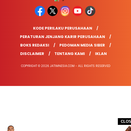
KODE PERILAKU PERUSAHAAN
PERATURAN JENJANG KARIR PERUSAHAAN
BOKS REDAKSI
PEDOMAN MEDIA SIBER
DISCLAIMER
TENTANG KAMI
IKLAN
COPYRIGHT © 2026 JATIMNESIA.COM - ALL RIGHTS RESERVED
CLO