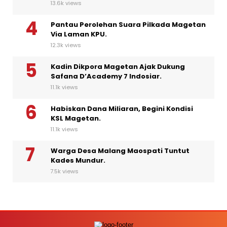
13.6k views
Pantau Perolehan Suara Pilkada Magetan
Via Laman KPU.
12.3k views
Kadin Dikpora Magetan Ajak Dukung
Safana D’Academy 7 Indosiar.
11.1k views
Habiskan Dana Miliaran, Begini Kondisi
KSL Magetan.
11.1k views
Warga Desa Malang Maospati Tuntut
Kades Mundur.
7.5k views