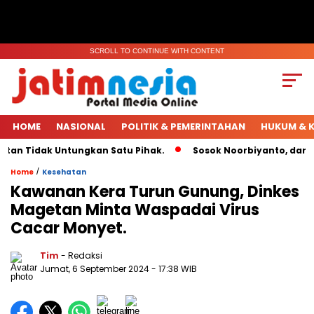
SCROLL TO CONTINUE WITH CONTENT
HOME
NASIONAL
POLITIK & PEMERINTAHAN
HUKUM & K
an Tidak Untungkan Satu Pihak.
Sosok Noorbiyanto, dari Ke
/
Home
Kesehatan
Kawanan Kera Turun Gunung, Dinkes
Magetan Minta Waspadai Virus
Cacar Monyet.
Tim
- Redaksi
Jumat, 6 September 2024
- 17:38 WIB