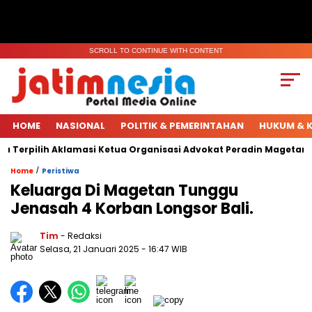
SCROLL TO CONTINUE WITH CONTENT
HOME
NASIONAL
POLITIK & PEMERINTAHAN
HUKUM & K
 Terpilih Aklamasi Ketua Organisasi Advokat Peradin Magetan.
/
Home
Peristiwa
Keluarga Di Magetan Tunggu
Jenasah 4 Korban Longsor Bali.
Tim
- Redaksi
Selasa, 21 Januari 2025
- 16:47 WIB