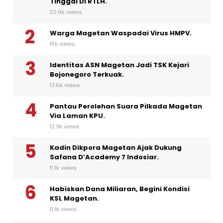
Tinggal Di RTLH.
20.9k views
Warga Magetan Waspadai Virus HMPV.
15k views
Identitas ASN Magetan Jadi TSK Kejari
Bojonegoro Terkuak.
13.6k views
Pantau Perolehan Suara Pilkada Magetan
Via Laman KPU.
12.3k views
Kadin Dikpora Magetan Ajak Dukung
Safana D’Academy 7 Indosiar.
11.1k views
Habiskan Dana Miliaran, Begini Kondisi
KSL Magetan.
11.1k views