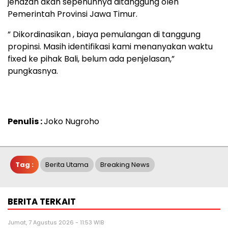
jenazah akan sepenuhnya ditanggung oleh
Pemerintah Provinsi Jawa Timur.
” Dikordinasikan , biaya pemulangan di tanggung
propinsi. Masih identifikasi kami menanyakan waktu
fixed ke pihak Bali, belum ada penjelasan,”
pungkasnya.
Penulis :
Joko Nugroho
Tag :
Berita Utama
Breaking News
BERITA TERKAIT
Jumat, 7 Agustus 2026 - 11:53 WIB