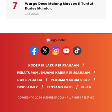
Warga Desa Malang Maospati Tuntut
Kades Mundur.
7.5k views
KODE PERILAKU PERUSAHAAN
PERATURAN JENJANG KARIR PERUSAHAAN
BOKS REDAKSI
PEDOMAN MEDIA SIBER
DISCLAIMER
TENTANG KAMI
IKLAN
COPYRIGHT © 2026 JATIMNESIA.COM - ALL RIGHTS RESERVED