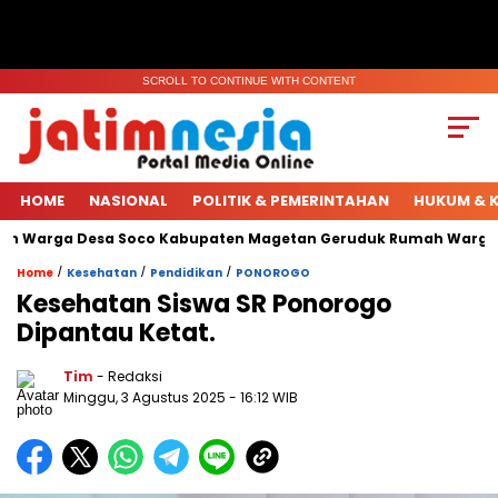
SCROLL TO CONTINUE WITH CONTENT
HOME
NASIONAL
POLITIK & PEMERINTAHAN
HUKUM & K
n Warga Desa Soco Kabupaten Magetan Geruduk Rumah Warga.
/
/
/
Home
Kesehatan
Pendidikan
PONOROGO
Kesehatan Siswa SR Ponorogo
Dipantau Ketat.
Tim
- Redaksi
Minggu, 3 Agustus 2025
- 16:12 WIB