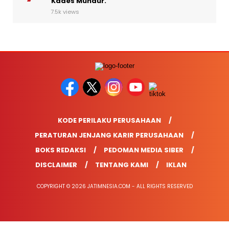
Kades Mundur.
7.5k views
KODE PERILAKU PERUSAHAAN
PERATURAN JENJANG KARIR PERUSAHAAN
BOKS REDAKSI
PEDOMAN MEDIA SIBER
DISCLAIMER
TENTANG KAMI
IKLAN
COPYRIGHT © 2026 JATIMNESIA.COM - ALL RIGHTS RESERVED