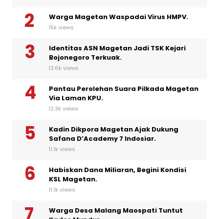
Warga Magetan Waspadai Virus HMPV.
15k views
Identitas ASN Magetan Jadi TSK Kejari
Bojonegoro Terkuak.
13.6k views
Pantau Perolehan Suara Pilkada Magetan
Via Laman KPU.
12.3k views
Kadin Dikpora Magetan Ajak Dukung
Safana D’Academy 7 Indosiar.
11.1k views
Habiskan Dana Miliaran, Begini Kondisi
KSL Magetan.
11.1k views
Warga Desa Malang Maospati Tuntut