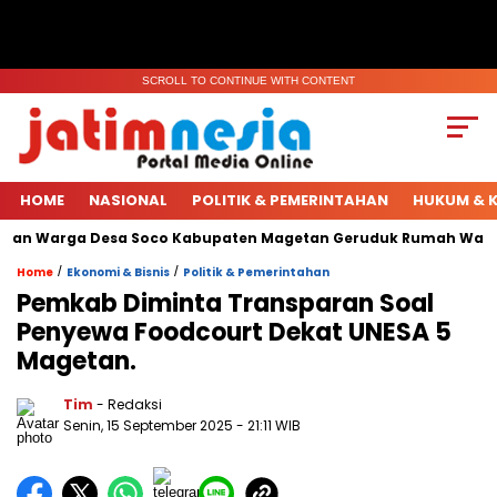
SCROLL TO CONTINUE WITH CONTENT
HOME
NASIONAL
POLITIK & PEMERINTAHAN
HUKUM & K
han Warga Desa Soco Kabupaten Magetan Geruduk Rumah Warga.
/
/
Home
Ekonomi & Bisnis
Politik & Pemerintahan
Pemkab Diminta Transparan Soal
Penyewa Foodcourt Dekat UNESA 5
Magetan.
Tim
- Redaksi
Senin, 15 September 2025
- 21:11 WIB