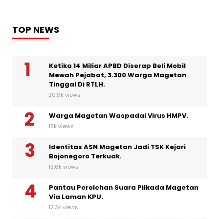
TOP NEWS
Ketika 14 Miliar APBD Diserap Beli Mobil
Mewah Pejabat, 3.300 Warga Magetan
Tinggal Di RTLH.
20.9k views
Warga Magetan Waspadai Virus HMPV.
15k views
Identitas ASN Magetan Jadi TSK Kejari
Bojonegoro Terkuak.
13.6k views
Pantau Perolehan Suara Pilkada Magetan
Via Laman KPU.
12.3k views