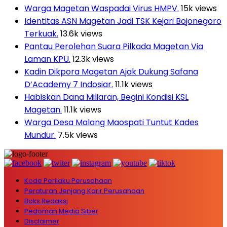
Warga Magetan Waspadai Virus HMPV.
15k views
Identitas ASN Magetan Jadi TSK Kejari Bojonegoro
Terkuak.
13.6k views
Pantau Perolehan Suara Pilkada Magetan Via
Laman KPU.
12.3k views
Kadin Dikpora Magetan Ajak Dukung Safana
D’Academy 7 Indosiar.
11.1k views
Habiskan Dana Miliaran, Begini Kondisi KSL
Magetan.
11.1k views
Warga Desa Malang Maospati Tuntut Kades
Mundur.
7.5k views
Kode Perilaku Perusahaan
Peraturan Jenjang Karir Perusahaan
Boks Redaksi
Pedoman Media Siber
Disclaimer