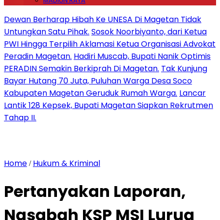
MADIUN RAYA
Dewan Berharap Hibah Ke UNESA Di Magetan Tidak
Untungkan Satu Pihak.
Sosok Noorbiyanto, dari Ketua
PWI Hingga Terpilih Aklamasi Ketua Organisasi Advokat
Peradin Magetan.
Hadiri Muscab, Bupati Nanik Optimis
PERADIN Semakin Berkiprah Di Magetan.
Tak Kunjung
Bayar Hutang 70 Juta, Puluhan Warga Desa Soco
Kabupaten Magetan Geruduk Rumah Warga.
Lancar
Lantik 128 Kepsek, Bupati Magetan Siapkan Rekrutmen
Tahap II.
Home
Hukum & Kriminal
/
Pertanyakan Laporan,
Nasabah KSP MSI Lurug