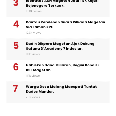
Identitas ASN Magetan Jadi TSK Kejari
Bojonegoro Terkuak.
13.6k views
Pantau Perolehan Suara Pilkada Magetan
Via Laman KPU.
12.3k views
Kadin Dikpora Magetan Ajak Dukung
Safana D’Academy 7 Indosiar.
11.1k views
Habiskan Dana Miliaran, Begini Kondisi
KSL Magetan.
11.1k views
Warga Desa Malang Maospati Tuntut
Kades Mundur.
7.5k views