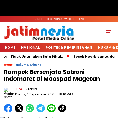
SCROLL TO CONTINUE WITH CONTENT
HOME
NASIONAL
POLITIK & PEMERINTAHAN
HUKUM & K
an Tidak Untungkan Satu Pihak.
Sosok Noorbiyanto, dari Ke
/
Home
Hukum & Kriminal
Rampok Bersenjata Satroni
Indomaret Di Maospati Magetan
Tim
- Redaksi
Kamis, 4 September 2025
- 18:16 WIB