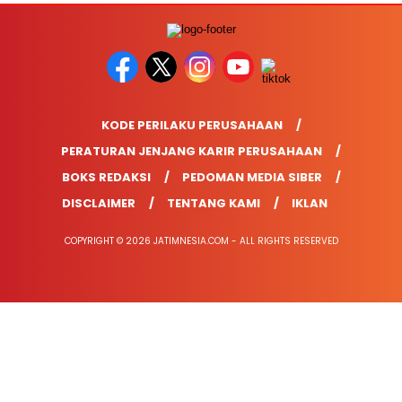
KODE PERILAKU PERUSAHAAN
PERATURAN JENJANG KARIR PERUSAHAAN
BOKS REDAKSI
PEDOMAN MEDIA SIBER
DISCLAIMER
TENTANG KAMI
IKLAN
COPYRIGHT © 2026 JATIMNESIA.COM - ALL RIGHTS RESERVED