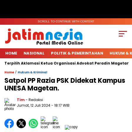
SCROLL TO CONTINUE WITH CONTENT
HOME
NASIONAL
POLITIK & PEMERINTAHAN
HUKUM & K
Terpilih Aklamasi Ketua Organisasi Advokat Peradin Magetan.
/
Home
Hukum & Kriminal
Satpol PP Razia PSK Didekat Kampus
UNESA Magetan.
Tim
- Redaksi
Jumat, 12 Juli 2024
- 18:17 WIB