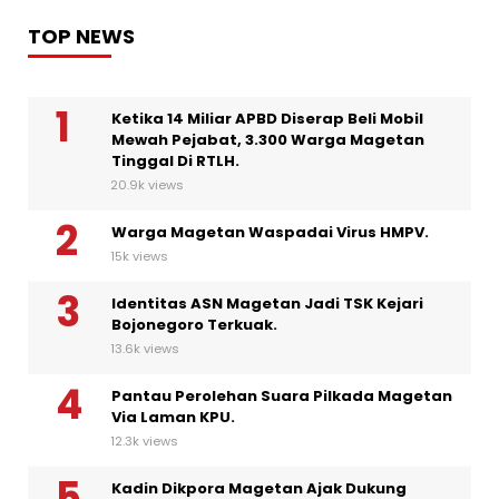
TOP NEWS
Ketika 14 Miliar APBD Diserap Beli Mobil
Mewah Pejabat, 3.300 Warga Magetan
Tinggal Di RTLH.
20.9k views
Warga Magetan Waspadai Virus HMPV.
15k views
Identitas ASN Magetan Jadi TSK Kejari
Bojonegoro Terkuak.
13.6k views
Pantau Perolehan Suara Pilkada Magetan
Via Laman KPU.
12.3k views
Kadin Dikpora Magetan Ajak Dukung