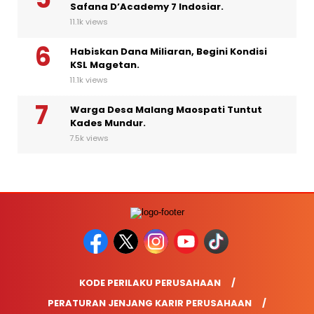
Safana D’Academy 7 Indosiar.
11.1k views
Habiskan Dana Miliaran, Begini Kondisi
KSL Magetan.
11.1k views
Warga Desa Malang Maospati Tuntut
Kades Mundur.
7.5k views
KODE PERILAKU PERUSAHAAN
PERATURAN JENJANG KARIR PERUSAHAAN