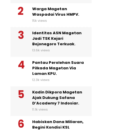
Warga Magetan
Waspadai Virus HMPV.
15k views
Identitas ASN Magetan
Jadi TSK Kejari
Bojonegoro Terkuak.
13.6k views
Pantau Perolehan Suara
Pilkada Magetan Via
Laman KPU.
12.3k views
Kadin Dikpora Magetan
Ajak Dukung Safana
D’Academy 7 Indosiar.
11.1k views
Habiskan Dana Miliaran,
Begini Kondisi KSL