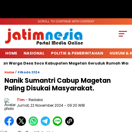
SCROLL TO CONTINUE WITH CONTENT
HOME
NASIONAL
POLITIK & PEMERINTAHAN
HUKUM & K
han Warga Desa Soco Kabupaten Magetan Geruduk Rumah Warga.
/
Home
Pilkada 2024
Nanik Sumantri Cabup Magetan
Paling Disukai Masyarakat.
Tim
- Redaksi
Jumat, 22 November 2024
- 09:20 WIB