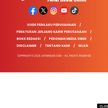
KODE PERILAKU PERUSAHAAN
PERATURAN JENJANG KARIR PERUSAHAAN
BOKS REDAKSI
PEDOMAN MEDIA SIBER
DISCLAIMER
TENTANG KAMI
IKLAN
COPYRIGHT © 2026 JATIMNESIA.COM - ALL RIGHTS RESERVED
CLO