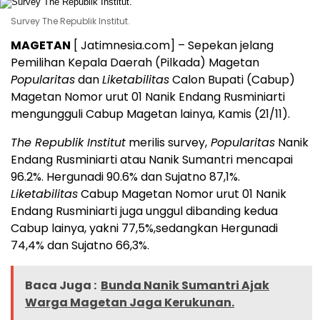
Survey The Republik Institut.
MAGETAN
[ Jatimnesia.com] – Sepekan jelang
Pemilihan Kepala Daerah (Pilkada) Magetan
Popularitas
dan
Liketabilitas
Calon Bupati (Cabup)
Magetan Nomor urut 01 Nanik Endang Rusminiarti
mengungguli Cabup Magetan lainya, Kamis (21/11).
The Republik Institut
merilis survey,
Popularitas
Nanik
Endang Rusminiarti atau Nanik Sumantri mencapai
96.2%. Hergunadi 90.6% dan Sujatno 87,1%.
Liketabilitas
Cabup Magetan Nomor urut 01 Nanik
Endang Rusminiarti juga unggul dibanding kedua
Cabup lainya, yakni 77,5%,sedangkan Hergunadi
74,4% dan Sujatno 66,3%.
Baca Juga :
Bunda Nanik Sumantri Ajak
Warga Magetan Jaga Kerukunan.