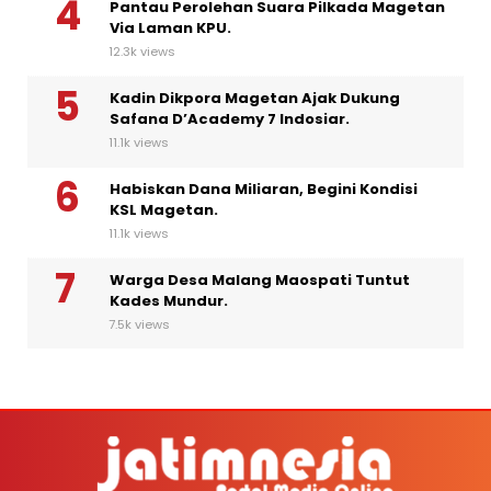
Pantau Perolehan Suara Pilkada Magetan
Via Laman KPU.
12.3k views
Kadin Dikpora Magetan Ajak Dukung
Safana D’Academy 7 Indosiar.
11.1k views
Habiskan Dana Miliaran, Begini Kondisi
KSL Magetan.
11.1k views
Warga Desa Malang Maospati Tuntut
Kades Mundur.
7.5k views