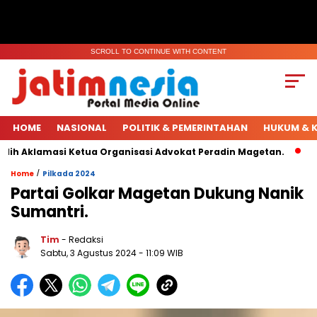
SCROLL TO CONTINUE WITH CONTENT
HOME
NASIONAL
POLITIK & PEMERINTAHAN
HUKUM & K
h Aklamasi Ketua Organisasi Advokat Peradin Magetan.
Hadi
/
Home
Pilkada 2024
Partai Golkar Magetan Dukung Nanik
Sumantri.
Tim
- Redaksi
Sabtu, 3 Agustus 2024
- 11:09 WIB