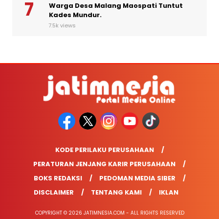
Warga Desa Malang Maospati Tuntut
Kades Mundur.
7.5k views
KODE PERILAKU PERUSAHAAN
PERATURAN JENJANG KARIR PERUSAHAAN
BOKS REDAKSI
PEDOMAN MEDIA SIBER
DISCLAIMER
TENTANG KAMI
IKLAN
COPYRIGHT © 2026 JATIMNESIA.COM - ALL RIGHTS RESERVED