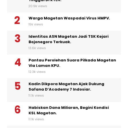
20.9k views
Warga Magetan Waspadai Virus HMPV.
15k views
Identitas ASN Magetan Jadi TSK Kejari
Bojonegoro Terkuak.
13.6k views
Pantau Perolehan Suara Pilkada Magetan
Via Laman KPU.
12.3k views
Kadin Dikpora Magetan Ajak Dukung
Safana D’Academy 7 Indosiar.
11.1k views
Habiskan Dana Miliaran, Begini Kondisi
KSL Magetan.
11.1k views