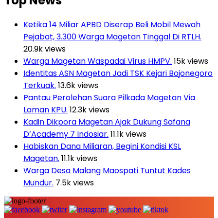
Top News
Ketika 14 Miliar APBD Diserap Beli Mobil Mewah
Pejabat, 3.300 Warga Magetan Tinggal Di RTLH.
20.9k views
Warga Magetan Waspadai Virus HMPV.
15k views
Identitas ASN Magetan Jadi TSK Kejari Bojonegoro
Terkuak.
13.6k views
Pantau Perolehan Suara Pilkada Magetan Via
Laman KPU.
12.3k views
Kadin Dikpora Magetan Ajak Dukung Safana
D’Academy 7 Indosiar.
11.1k views
Habiskan Dana Miliaran, Begini Kondisi KSL
Magetan.
11.1k views
Warga Desa Malang Maospati Tuntut Kades
Mundur.
7.5k views