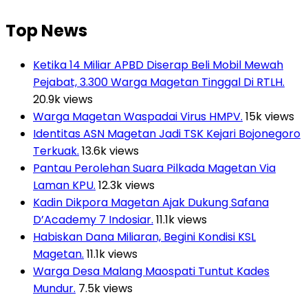
Top News
Ketika 14 Miliar APBD Diserap Beli Mobil Mewah
Pejabat, 3.300 Warga Magetan Tinggal Di RTLH.
20.9k views
Warga Magetan Waspadai Virus HMPV.
15k views
Identitas ASN Magetan Jadi TSK Kejari Bojonegoro
Terkuak.
13.6k views
Pantau Perolehan Suara Pilkada Magetan Via
Laman KPU.
12.3k views
Kadin Dikpora Magetan Ajak Dukung Safana
D’Academy 7 Indosiar.
11.1k views
Habiskan Dana Miliaran, Begini Kondisi KSL
Magetan.
11.1k views
Warga Desa Malang Maospati Tuntut Kades
Mundur.
7.5k views