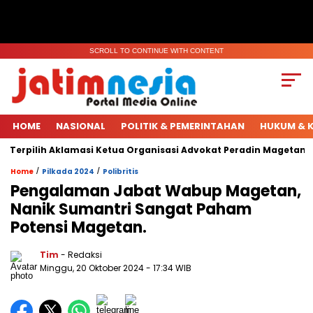
SCROLL TO CONTINUE WITH CONTENT
HOME
NASIONAL
POLITIK & PEMERINTAHAN
HUKUM & K
Terpilih Aklamasi Ketua Organisasi Advokat Peradin Magetan.
/
/
Home
Pilkada 2024
Polibritis
Pengalaman Jabat Wabup Magetan,
Nanik Sumantri Sangat Paham
Potensi Magetan.
Tim
- Redaksi
Minggu, 20 Oktober 2024
- 17:34 WIB