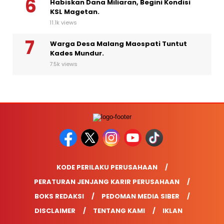
Habiskan Dana Miliaran, Begini Kondisi
KSL Magetan.
11.1k views
Warga Desa Malang Maospati Tuntut
Kades Mundur.
7.5k views
KODE PERILAKU PERUSAHAAN
PERATURAN JENJANG KARIR PERUSAHAAN
BOKS REDAKSI
PEDOMAN MEDIA SIBER
DISCLAIMER
TENTANG KAMI
IKLAN