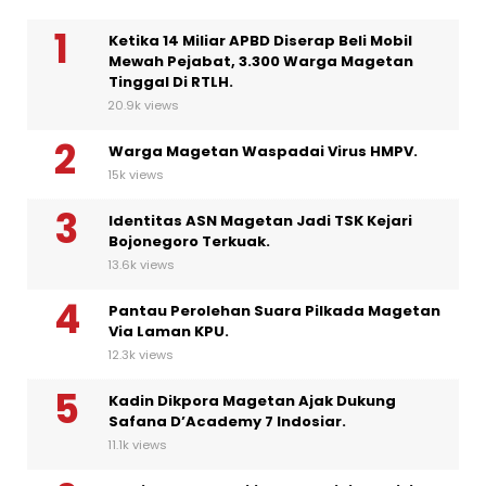
Ketika 14 Miliar APBD Diserap Beli Mobil
Mewah Pejabat, 3.300 Warga Magetan
Tinggal Di RTLH.
20.9k views
Warga Magetan Waspadai Virus HMPV.
15k views
Identitas ASN Magetan Jadi TSK Kejari
Bojonegoro Terkuak.
13.6k views
Pantau Perolehan Suara Pilkada Magetan
Via Laman KPU.
12.3k views
Kadin Dikpora Magetan Ajak Dukung
Safana D’Academy 7 Indosiar.
11.1k views