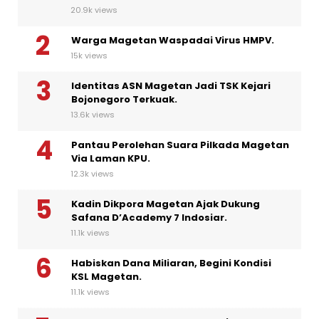
20.9k views
Warga Magetan Waspadai Virus HMPV.
15k views
Identitas ASN Magetan Jadi TSK Kejari
Bojonegoro Terkuak.
13.6k views
Pantau Perolehan Suara Pilkada Magetan
Via Laman KPU.
12.3k views
Kadin Dikpora Magetan Ajak Dukung
Safana D’Academy 7 Indosiar.
11.1k views
Habiskan Dana Miliaran, Begini Kondisi
KSL Magetan.
11.1k views