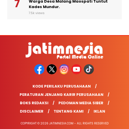
Warga Desa Malang Maospati Tuntut
Kades Mundur.
7.5k views
KODE PERILAKU PERUSAHAAN
PERATURAN JENJANG KARIR PERUSAHAAN
BOKS REDAKSI
PEDOMAN MEDIA SIBER
DISCLAIMER
TENTANG KAMI
IKLAN
COPYRIGHT © 2026 JATIMNESIA.COM - ALL RIGHTS RESERVED