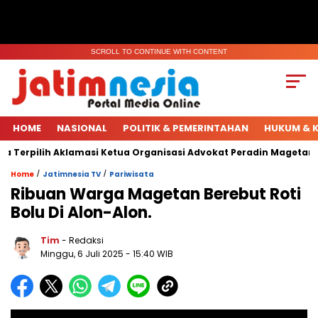
SCROLL TO CONTINUE WITH CONTENT
HOME
NASIONAL
POLITIK & PEMERINTAHAN
HUKUM & K
Terpilih Aklamasi Ketua Organisasi Advokat Peradin Magetan.
/
/
Home
Jatimnesia TV
Pariwisata
Ribuan Warga Magetan Berebut Roti
Bolu Di Alon-Alon.
Tim
- Redaksi
Minggu, 6 Juli 2025
- 15:40 WIB