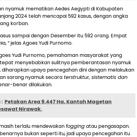
an nyamuk mematikan Aedes Aegypti di Kabupaten
njang 2024 telah mencapai 592 kasus, dengan angka
rang korban.
 kasus sampai dengan Desember itu 592 orang. Empat
a, ” jelas Agoes Yudi Purnomo.
goes Yudi Purnomo, pemahaman masyarakat yang
 tepat menyebabkan sulitnya pemberantasan nyamuk
f, diharapkan upaya pencegahan dini dengan melakukan
an sarang nyamuk secara
terstruktur, sistematis dan
enar-benar dilakukan.
:
Petakan Area 9.447 Ha, Kantah Magetan
esawat Nirawak.
 masih terlalu mendewakan
fogging
atau pengasapan.
ebenarnya bukan seperti itu, jadi upaya pencegahan itu