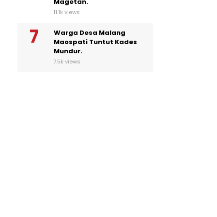
Magetan.
11.1k views
Warga Desa Malang
Maospati Tuntut Kades
Mundur.
7.5k views