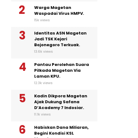
Warga Magetan
Waspadai Virus HMPV.
15k views
Identitas ASN Magetan
Jadi TSK Kejari
Bojonegoro Terkuak.
13.6k views
Pantau Perolehan Suara
Pilkada Magetan Via
Laman KPU.
12.3k views
Kadin Dikpora Magetan
Ajak Dukung Safana
D’Academy 7 Indosiar.
11.1k views
Habiskan Dana Miliaran,
Begini Kondisi KSL