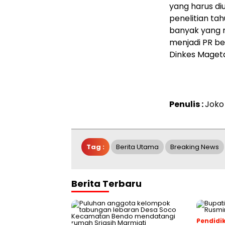
yang harus d
penelitian ta
banyak yang re
menjadi PR be
Dinkes Maget
Penulis :
Joko
Tag :
Berita Utama
Breaking News
Berita Terbaru
Pendidi