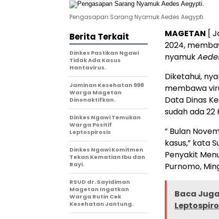
Pengasapan Sarang Nyamuk Aedes Aegypti.
MAGETAN
[ J
Berita Terkait
2024, membaw
Dinkes Pastikan Ngawi
nyamuk
Aedes
Tidak Ada Kasus
Hantavirus.
Diketahui, n
Jaminan Kesehatan 998
membawa viru
Warga Magetan
Data Dinas Ke
Dinonaktifkan.
sudah ada 22
Dinkes Ngawi Temukan
Warga Positif
” Bulan Novem
Leptospirosis
kasus,” kata 
Dinkes Ngawi Komitmen
Penyakit Men
Tekan Kematian Ibu dan
Bayi.
Purnomo, Ming
RSUD dr. Sayidiman
Magetan Ingatkan
Baca Juga 
Warga Rutin Cek
Kesehatan Jantung.
Leptospiro