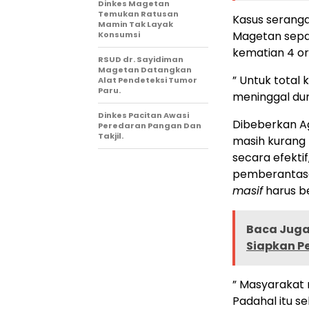
Dinkes Magetan
Temukan Ratusan
Kasus serang
Mamin Tak Layak
Magetan sepa
Konsumsi
kematian 4 o
RSUD dr. Sayidiman
Magetan Datangkan
” Untuk total
Alat Pendeteksi Tumor
Paru.
meninggal duni
Dinkes Pacitan Awasi
Dibeberkan A
Peredaran Pangan Dan
Takjil.
masih kurang
secara efekti
pemberantas
masif
harus b
Baca Juga 
Siapkan P
” Masyarakat
Padahal itu s