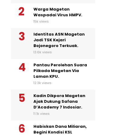
Warga Magetan
Waspadai Virus HMPV.
15k views
Identitas ASN Magetan
Jadi TSK Kejari
Bojonegoro Terkuak.
13.6k views
Pantau Perolehan Suara
Pilkada Magetan Via
Laman KPU.
12.3k views
Kadin Dikpora Magetan
Ajak Dukung Safana
D’Academy 7 Indosiar.
11.1k views
Habiskan Dana Miliaran,
Begini Kondisi KSL