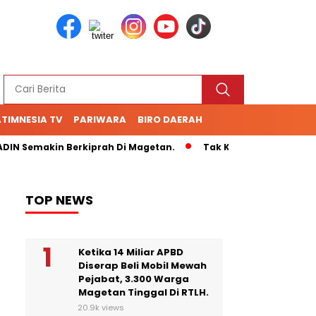
TIMNESIA TV
PARIWARA
BIRO DAERAH
N Semakin Berkiprah Di Magetan.
Tak Kunjung Bayar Hutang
TOP NEWS
Ketika 14 Miliar APBD
Diserap Beli Mobil Mewah
Pejabat, 3.300 Warga
Magetan Tinggal Di RTLH.
20.9k views