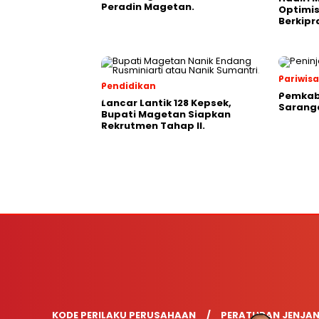
Peradin Magetan.
Optimis
Berkipr
Pariwis
Pendidikan
Pemkab
Lancar Lantik 128 Kepsek,
Saranga
Bupati Magetan Siapkan
Rekrutmen Tahap II.
KODE PERILAKU PERUSAHAAN
PERATURAN JENJAN