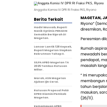
Anggota Komisi IV DPR RI Fraksi PKS, Riyono
MAGETAN, J
Berita Terkait
Riyono” (Sem
Hadiri Muscab, Bupati
diresmikan, Ra
Nanik Optimis PERADIN
Semakin Berkiprah Di
Magetan.
Peresmian dila
Lancar Lantik 128 Kepsek,
Rumah aspiras
Bupati Magetan Siapkan
mewadahi ber
Rekrutmen Tahap II.
pendapat, ma
SiLPA APBD Magetan TA
masalah langs
2025 Tembus Ratusan
Miliar.
“ Ini merupak
Marak, ASN Magetan
membangun m
Ajukan Ijin Cerai.
tahun berjal
Ratusan Proposal Pokir
masukan, sara
DPRD Diamini Pemkab
(26/11).
Magetan.
Kemampuan APBD