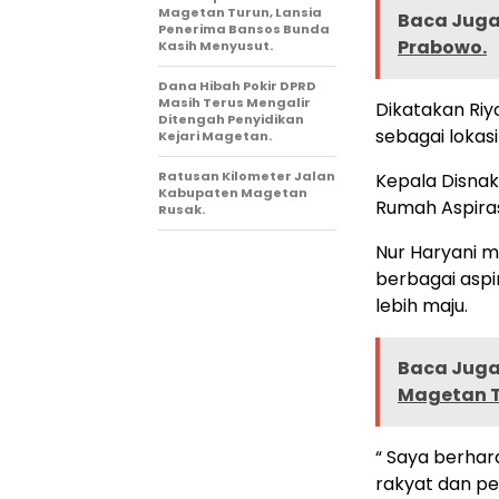
Magetan Turun, Lansia
Baca Juga 
Penerima Bansos Bunda
Prabowo.
Kasih Menyusut.
Dana Hibah Pokir DPRD
Masih Terus Mengalir
Dikatakan Ri
Ditengah Penyidikan
sebagai lokas
Kejari Magetan.
Ratusan Kilometer Jalan
Kepala Disnak
Kabupaten Magetan
Rumah Aspiras
Rusak.
Nur Haryani 
berbagai asp
lebih maju.
Baca Juga 
Magetan T
“ Saya berhar
rakyat dan p