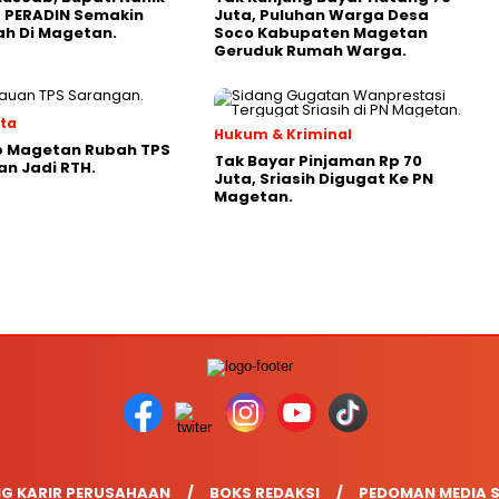
 PERADIN Semakin
Juta, Puluhan Warga Desa
ah Di Magetan.
Soco Kabupaten Magetan
Geruduk Rumah Warga.
ata
Hukum & Kriminal
 Magetan Rubah TPS
Tak Bayar Pinjaman Rp 70
n Jadi RTH.
Juta, Sriasih Digugat Ke PN
Magetan.
G KARIR PERUSAHAAN
BOKS REDAKSI
PEDOMAN MEDIA S