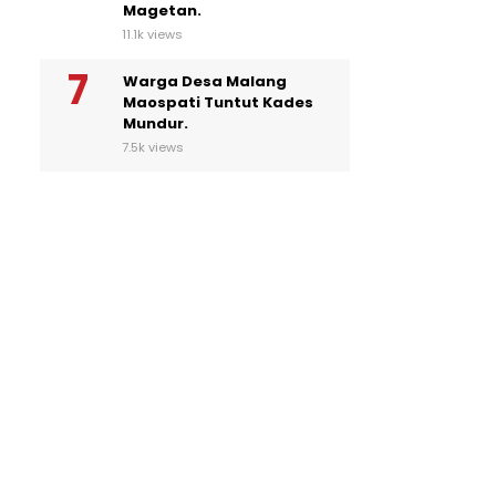
Magetan.
11.1k views
Warga Desa Malang
Maospati Tuntut Kades
Mundur.
7.5k views