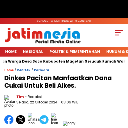
SCROLL TO CONTINUE WITH CONTENT
HOME
NASIONAL
POLITIK & PEMERINTAHAN
HUKUM & K
han Warga Desa Soco Kabupaten Magetan Geruduk Rumah Warga.
/
/
Home
PACITAN
Pariwara
Dinkes Pacitan Manfaatkan Dana
Cukai Untuk Beli Alkes.
Tim
- Redaksi
Selasa, 22 Oktober 2024
- 08:06 WIB