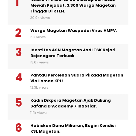
Mewah Pejabat, 3.300 Warga Magetan
Tinggal Di RTLH.
20.9k views
Warga Magetan Waspadai Virus HMPV.
15k views
Identitas ASN Magetan Jadi TSK Kejari
Bojonegoro Terkuak.
13.6k views
Pantau Perolehan Suara Pilkada Magetan
Via Laman KPU.
12.3k views
Kadin Dikpora Magetan Ajak Dukung
Safana D’Academy 7 Indosiar.
11.1k views
Habiskan Dana Miliaran, Begini Kondisi
KSL Magetan.