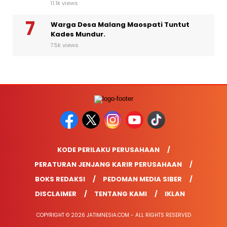
11.1k views
Warga Desa Malang Maospati Tuntut
Kades Mundur.
7.5k views
KODE PERILAKU PERUSAHAAN
PERATURAN JENJANG KARIR PERUSAHAAN
BOKS REDAKSI
PEDOMAN MEDIA SIBER
DISCLAIMER
TENTANG KAMI
IKLAN
COPYRIGHT © 2026 JATIMNESIA.COM - ALL RIGHTS RESERVED