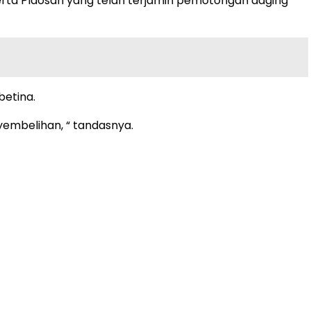
rta Plaosan yang telah terjamin pemotongan daging
betina.
yembelihan, “ tandasnya.