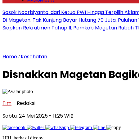
MADIUN RAYA
Sosok Noorbiyanto, dari Ketua PWI Hingga Terpilih Akla
Di Magetan.
Tak Kunjung Bayar Hutang 70 Juta, Puluh
Siapkan Rekrutmen Tahap II.
Pemkab Magetan Rubah TP
Home
Kesehatan
/
Disnakkan Magetan Bagika
Tim
- Redaksi
Sabtu, 24 Mei 2025
- 11:25 WIB
URL berhasil dicopy