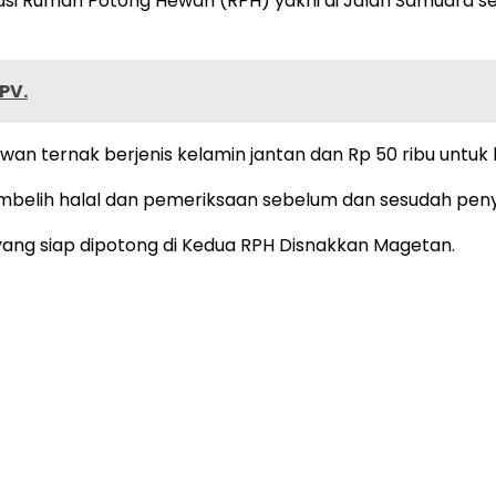
si Rumah Potong Hewan (RPH) yakni di Jalan Samudra se
PV.
wan ternak berjenis kelamin jantan dan Rp 50 ribu untuk 
sembelih halal dan pemeriksaan sebelum dan sesudah pen
 yang siap dipotong di Kedua RPH Disnakkan Magetan.