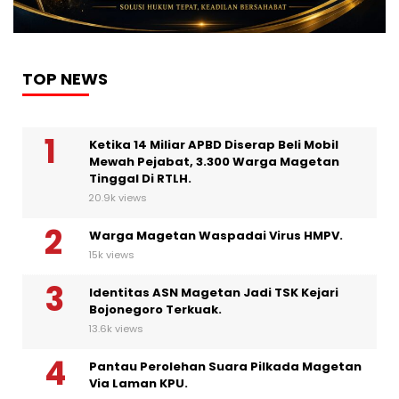
TOP NEWS
Ketika 14 Miliar APBD Diserap Beli Mobil
Mewah Pejabat, 3.300 Warga Magetan
Tinggal Di RTLH.
20.9k views
Warga Magetan Waspadai Virus HMPV.
15k views
Identitas ASN Magetan Jadi TSK Kejari
Bojonegoro Terkuak.
13.6k views
Pantau Perolehan Suara Pilkada Magetan
Via Laman KPU.