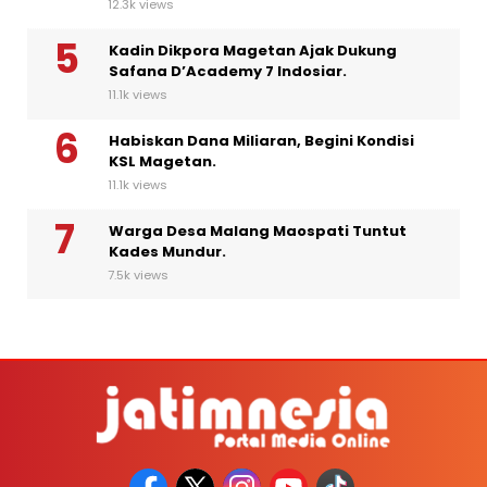
12.3k views
Kadin Dikpora Magetan Ajak Dukung
Safana D’Academy 7 Indosiar.
11.1k views
Habiskan Dana Miliaran, Begini Kondisi
KSL Magetan.
11.1k views
Warga Desa Malang Maospati Tuntut
Kades Mundur.
7.5k views