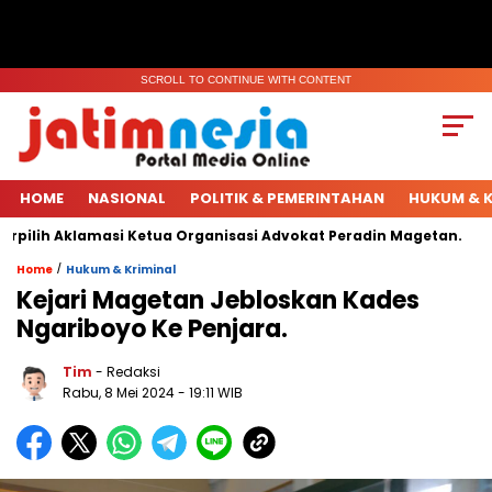
SCROLL TO CONTINUE WITH CONTENT
HOME
NASIONAL
POLITIK & PEMERINTAHAN
HUKUM & K
ilih Aklamasi Ketua Organisasi Advokat Peradin Magetan.
Ha
/
Home
Hukum & Kriminal
Kejari Magetan Jebloskan Kades
Ngariboyo Ke Penjara.
Tim
- Redaksi
Rabu, 8 Mei 2024
- 19:11 WIB