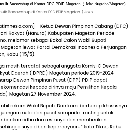
lir Bacawabup di Kantor DPC PDIP Magetan. ( Joko
atimnesia.com] – Ketua Dewan Pimpinan Cabang (DPC)
urani Rakyat (Hanura) Kabupaten Magetan Periode
no, melamar sebagai Bakal Calon Wakil Bupati
Magetan lewat Partai Demokrasi Indonesia Perjuangan
n, Rabu ( 15/5).
 juga masih tercatat sebagai anggota Komisi C Dewan
akyat Daerah ( DPRD) Magetan periode 2019-2024
rharap Dewan Pimpinan Pusat (DPP) PDIP dapat
ekomendasi kepada dirinya maju Pemilihan Kepala
kada) Magetan 27 November 2024.
bil rekom Wakil Bupati. Dan kami berharap khususnya
rjuangan mulai dari pusat sampai ke ranting untuk
berikan ridho doa restunya dan memberikan
ehingga saya diberi kepercayaan, ” kata Tikno, Rabu