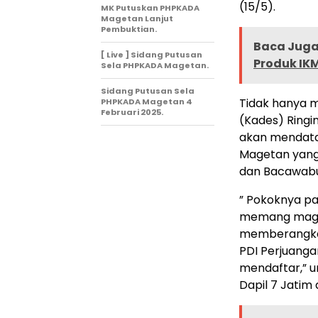
(15/5).
MK Putuskan PHPKADA
Magetan Lanjut
Pembuktian.
Baca Juga 
[ Live ] Sidang Putusan
Produk IK
Sela PHPKADA Magetan.
Sidang Putusan Sela
Tidak hanya 
PHPKADA Magetan 4
Februari 2025.
(Kades) Ring
akan mendatan
Magetan yang
dan Bacawabu
” Pokoknya par
memang maget
memberangkatk
PDI Perjuanga
mendaftar,” u
Dapil 7 Jatim 