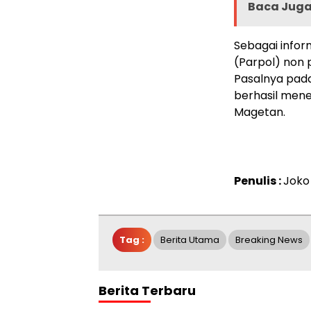
Baca Juga 
Sebagai inform
(Parpol) non
Pasalnya pada 
berhasil mene
Magetan.
Penulis :
Joko
Tag :
Berita Utama
Breaking News
Berita Terbaru