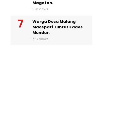
Magetan.
11.1k views
Warga Desa Malang
Maospati Tuntut Kades
Mundur.
7.5k views