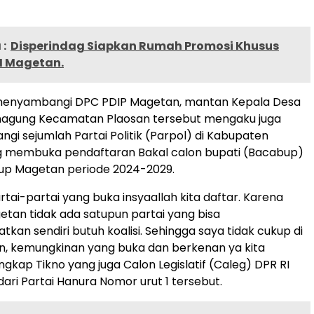
:
Disperindag Siapkan Rumah Promosi Khusus
M Magetan.
menyambangi DPC PDIP Magetan, mantan Kepala Desa
inagung Kecamatan Plaosan tersebut mengaku juga
gi sejumlah Partai Politik (Parpol) di Kabupaten
 membuka pendaftaran Bakal calon bupati (Bacabup)
p Magetan periode 2024-2029.
tai-partai yang buka insyaallah kita daftar. Karena
an tidak ada satupun partai yang bisa
an sendiri butuh koalisi. Sehingga saya tidak cukup di
n, kemungkinan yang buka dan berkenan ya kita
ngkap Tikno yang juga Calon Legislatif (Caleg) DPR RI
dari Partai Hanura Nomor urut 1 tersebut.