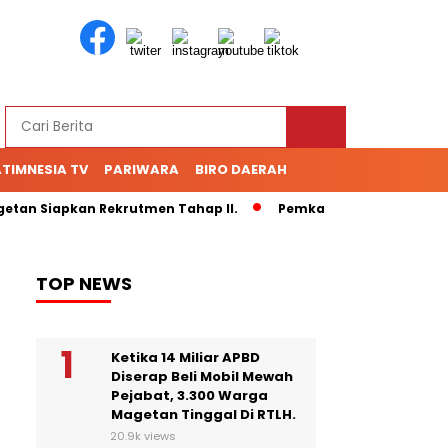
TIMNESIA TV
PARIWARA
BIRO DAERAH
an Siapkan Rekrutmen Tahap II.
Pemkab Magetan Rubah TPS 
TOP NEWS
Ketika 14 Miliar APBD
Diserap Beli Mobil Mewah
Pejabat, 3.300 Warga
Magetan Tinggal Di RTLH.
20.9k views