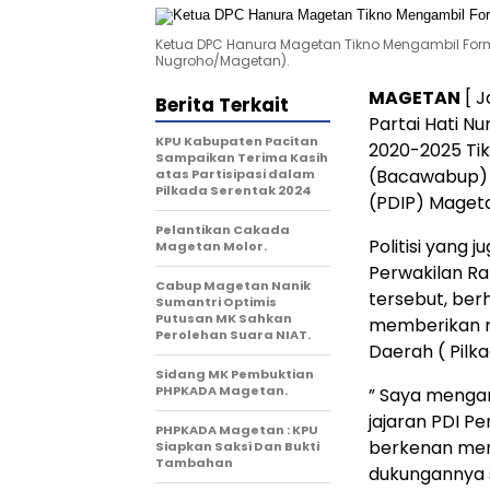
Ketua DPC Hanura Magetan Tikno Mengambil Formu
Nugroho/Magetan).
MAGETAN
[ J
Berita Terkait
Partai Hati N
KPU Kabupaten Pacitan
2020-2025 Tik
Sampaikan Terima Kasih
(Bacawabup) 
atas Partisipasi dalam
Pilkada Serentak 2024
(PDIP) Mageta
Pelantikan Cakada
Politisi yang
Magetan Molor.
Perwakilan R
Cabup Magetan Nanik
tersebut, be
Sumantri Optimis
Putusan MK Sahkan
memberikan r
Perolehan Suara NIAT.
Daerah ( Pil
Sidang MK Pembuktian
PHPKADA Magetan.
” Saya mengam
jajaran PDI Pe
PHPKADA Magetan : KPU
berkenan mem
Siapkan Saksi Dan Bukti
Tambahan
dukungannya s