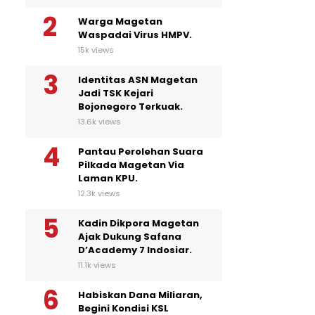
Warga Magetan
Waspadai Virus HMPV.
15k views
Identitas ASN Magetan
Jadi TSK Kejari
Bojonegoro Terkuak.
13.6k views
Pantau Perolehan Suara
Pilkada Magetan Via
Laman KPU.
12.3k views
Kadin Dikpora Magetan
Ajak Dukung Safana
D’Academy 7 Indosiar.
11.1k views
Habiskan Dana Miliaran,
Begini Kondisi KSL