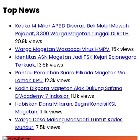
Top News
Ketika 14 Miliar APBD Diserap Beli Mobil Mewah
Pejabat, 3.300 Warga Magetan Tinggal Di RTLH.
20.9k views
Warga Magetan Waspadai Virus HMPV.
15k views
Identitas ASN Magetan Jadi TSK Kejari Bojonegoro
Terkuak.
13.6k views
Pantau Perolehan Suara Pilkada Magetan Via
Laman KPU.
12.3k views
Kadin Dikpora Magetan Ajak Dukung Safana
D’Academy 7 Indosiar.
11.1k views
Habiskan Dana Miliaran, Begini Kondisi KSL
Magetan.
11.1k views
Warga Desa Malang Maospati Tuntut Kades
Mundur.
7.5k views