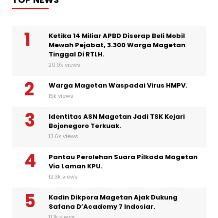
Ketika 14 Miliar APBD Diserap Beli Mobil
Mewah Pejabat, 3.300 Warga Magetan
Tinggal Di RTLH.
20.9k views
Warga Magetan Waspadai Virus HMPV.
15k views
Identitas ASN Magetan Jadi TSK Kejari
Bojonegoro Terkuak.
13.6k views
Pantau Perolehan Suara Pilkada Magetan
Via Laman KPU.
12.3k views
Kadin Dikpora Magetan Ajak Dukung
Safana D’Academy 7 Indosiar.
11.1k views