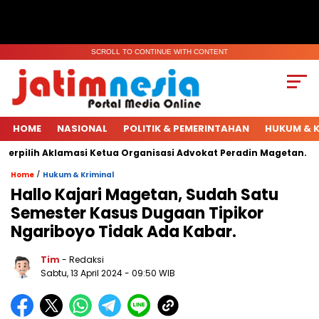
SCROLL TO CONTINUE WITH CONTENT
HOME
NASIONAL
POLITIK & PEMERINTAHAN
HUKUM & K
pilih Aklamasi Ketua Organisasi Advokat Peradin Magetan.
/
Home
Hukum & Kriminal
Hallo Kajari Magetan, Sudah Satu
Semester Kasus Dugaan Tipikor
Ngariboyo Tidak Ada Kabar.
Tim
- Redaksi
Sabtu, 13 April 2024
- 09:50 WIB