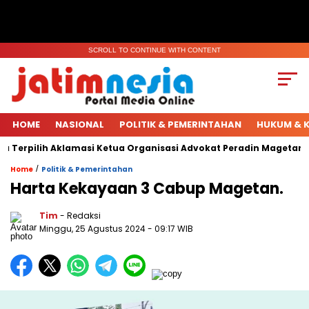
SCROLL TO CONTINUE WITH CONTENT
HOME
NASIONAL
POLITIK & PEMERINTAHAN
HUKUM & K
 Terpilih Aklamasi Ketua Organisasi Advokat Peradin Magetan.
/
Home
Politik & Pemerintahan
Harta Kekayaan 3 Cabup Magetan.
Tim
- Redaksi
Minggu, 25 Agustus 2024
- 09:17 WIB