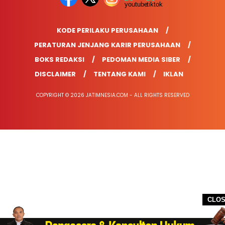
KODE PERILAKU PERUSAHAAN
PERATURAN JENJANG KARIR PERUSAHAAN
BOKS REDAKSI
PEDOMAN MEDIA SIBER
DISCLAIMER
TENTANG KAMI
IKLAN
COPYRIGHT © 2026 JATIMNESIA.COM - ALL RIGHTS RESERVED
CLO