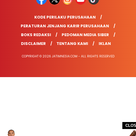
KODE PERILAKU PERUSAHAAN
PERATURAN JENJANG KARIR PERUSAHAAN
BOKS REDAKSI
PEDOMAN MEDIA SIBER
DISCLAIMER
TENTANG KAMI
IKLAN
COPYRIGHT © 2026 JATIMNESIA.COM - ALL RIGHTS RESERVED
CLO