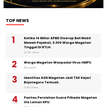
TOP NEWS
Ketika 14 Miliar APBD Diserap Beli Mobil
Mewah Pejabat, 3.300 Warga Magetan
Tinggal Di RTLH.
20.9k views
Warga Magetan Waspadai Virus HMPV.
15k views
Identitas ASN Magetan Jadi TSK Kejari
Bojonegoro Terkuak.
13.6k views
Pantau Perolehan Suara Pilkada Magetan
Via Laman KPU.