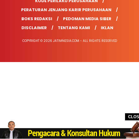
KODE PERILAKU PERUSAHAAN
PERATURAN JENJANG KARIR PERUSAHAAN
BOKS REDAKSI
PEDOMAN MEDIA SIBER
DISCLAIMER
TENTANG KAMI
IKLAN
COPYRIGHT © 2026 JATIMNESIA.COM - ALL RIGHTS RESERVED
CLO