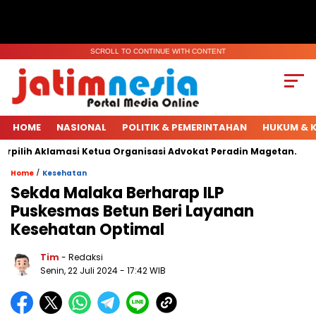
SCROLL TO CONTINUE WITH CONTENT
HOME
NASIONAL
POLITIK & PEMERINTAHAN
HUKUM & K
lih Aklamasi Ketua Organisasi Advokat Peradin Magetan.
Ha
/
Home
Kesehatan
Sekda Malaka Berharap ILP
Puskesmas Betun Beri Layanan
Kesehatan Optimal
Tim
- Redaksi
Senin, 22 Juli 2024
- 17:42 WIB